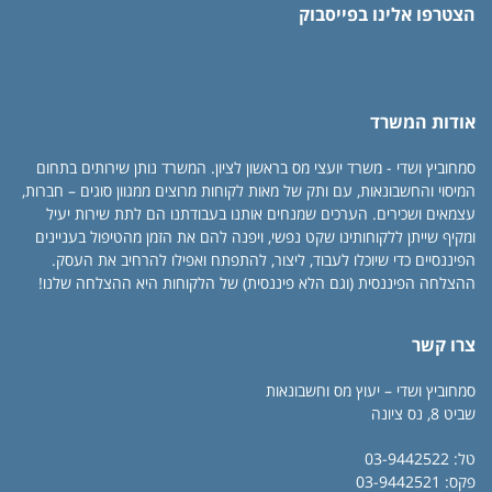
הצטרפו אלינו בפייסבוק
אודות המשרד
סמחוביץ ושדי - משרד יועצי מס בראשון לציון. המשרד נותן שירותים בתחום
המיסוי והחשבונאות, עם ותק של מאות לקוחות מרוצים ממגוון סוגים – חברות,
עצמאים ושכירים. הערכים שמנחים אותנו בעבודתנו הם לתת שירות יעיל
ומקיף שייתן ללקוחותינו שקט נפשי, ויפנה להם את הזמן מהטיפול בעניינים
הפיננסיים כדי שיוכלו לעבוד, ליצור, להתפתח ואפילו להרחיב את העסק.
ההצלחה הפיננסית (וגם הלא פיננסית) של הלקוחות היא ההצלחה שלנו!
צרו קשר
סמחוביץ ושדי – יעוץ מס וחשבונאות
שביט 8, נס ציונה
טל: 03-9442522
פקס: 03-9442521