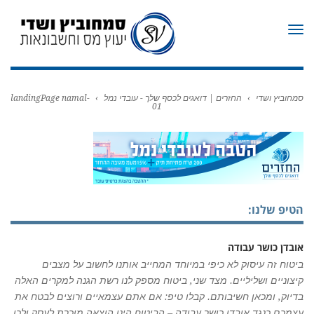
תפריט
סמחוביץ ושדי
›
החזרים | דואגים לכסף שלך - עובדי נמל
›
landingPage namal-
01
הטיפ שלנו:
אובדן כושר עבודה
ביטוח זה עיסוק לא כיפי במיוחד המחייב אותנו לחשוב על מצבים
קיצוניים ושליליים. מצד שני, ביטוח מספק לנו רשת הגנה למקרים האלה
בדיוק, ומכאן חשיבותם. קבלו טיפ: אם אתם עצמאיים ורוצים לבטח את
עצמכם כנגד אובדן כושר עבודה – הביטוח הינו הוצאה מוכרת לעסק ולכן